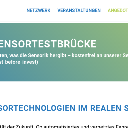
NETZWERK
VERANSTALTUNGEN
ANGEBOT
ENSORTESTBRÜCKE
ten, was die Sensorik hergibt – kostenfrei an unserer S
st-before-invest)
ORTECHNOLOGIEN IM REALEN 
tät der Zukunft. Ob automatisiertes und vernetztes Fahre