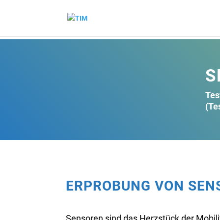
S
Tes
(Te
ERPROBUNG VON SENS
Sensoren sind das Herzstück der Mobili