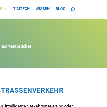
E
TIMTECH
WISSEN
BLOG
ensortestbrücke!
STRASSENVERKEHR
n, intelligente Verkehrssteuerung oder