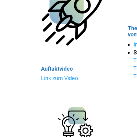
The
vom
I
S
T
T
Auftaktvideo
T
Link zum Video