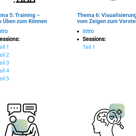
ma 5: Training –
Thema 6: Visualisierun
 Üben zum Können
vom Zeigen zum Verste
ntro
Intro
essions:
Sessions:
eil 1
Teil 1
eil 2
eil 3
eil 4
eil 5