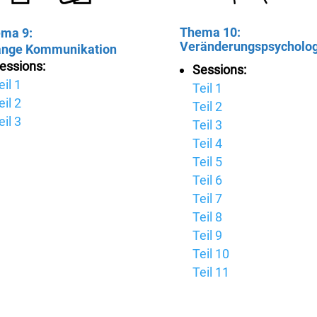
Thema 10:
ma 9:
Veränderungspsycholog
nge Kommunikation
essions:
Sessions:
eil 1
Teil 1
eil 2
Teil 2
eil 3
Teil 3
Teil 4
Teil 5
Teil 6
Teil 7
Teil 8
Teil 9
Teil 10
Teil 11