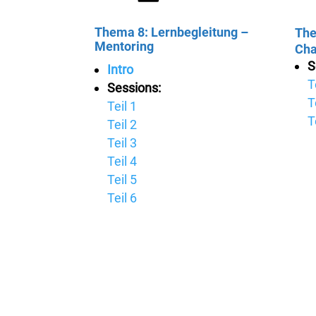
Thema 8: Lernbegleitung –
The
Mentoring
Cha
S
Intro
T
Sessions:
T
Teil 1
T
Teil 2
Teil 3
Teil 4
Teil 5
Teil 6