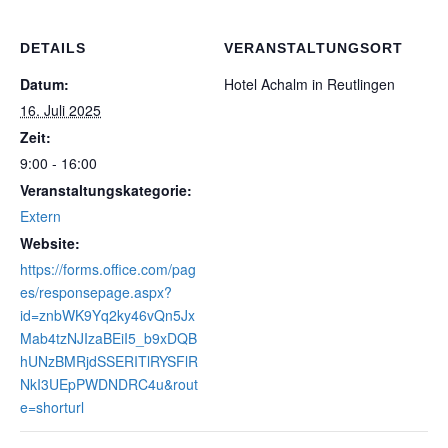
DETAILS
VERANSTALTUNGSORT
Datum:
Hotel Achalm in Reutlingen
16. Juli 2025
Zeit:
9:00 - 16:00
Veranstaltungskategorie:
Extern
Website:
https://forms.office.com/pag
es/responsepage.aspx?
id=znbWK9Yq2ky46vQn5Jx
Mab4tzNJIzaBEiI5_b9xDQB
hUNzBMRjdSSERITlRYSFlR
NkI3UEpPWDNDRC4u&rout
e=shorturl